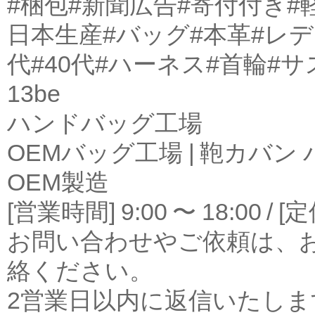
#梱包
#新聞広告
#寄付付き
#
日本生産
#バッグ
#本革
#レ
代
#40代
#ハーネス
#首輪
#サ
13be
ハンドバッグ工場
OEMバッグ工場 | 鞄カバ
OEM製造
[営業時間] 9:00 〜 18:00
お問い合わせやご依頼は、
絡ください。
2営業日以内に返信いたしま