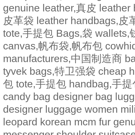
genuine leather,真皮
leath
皮革袋
leather handbags
tote,手提包
Bags,袋
wallets
canvas,帆布袋,帆布包
cowh
manufacturers,中国制造商
b
tyvek bags,特卫强袋
cheap
包
tote,手提包
handbag,手
candy bag
designer bag
lugg
designer
luggage
women
mil
leopard
korean
mcm
fur
genu
messenger
shoulder
suitcas