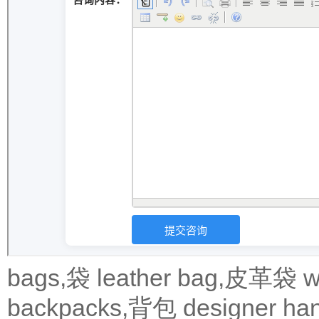
bags,袋
leather bag,皮革袋
w
backpacks,背包
designer 