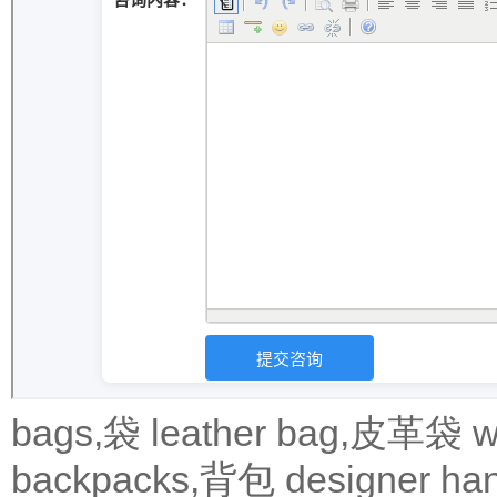
bags,袋
leather bag,皮革袋
w
backpacks,背包
designer 