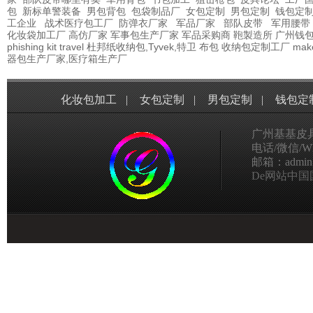
包
新标单警装备
男包背包
包袋制品厂
女包定制
男包定制
钱包定
工企业
战术医疗包工厂
防弹衣厂家
军品厂家
部队皮带
军用腰带
化妆袋加工厂
高仿厂家
军事包生产厂家
军品采购商
鞄製造所
广州钱
phishing kit
travel
杜邦纸收纳包,Tyvek,特卫
布包
收纳包定制工厂
mak
器包生产厂家,医疗箱生产厂
化妆包加工
|
女包定制
|
男包定制
|
钱包定
广州基基皮
电话/微信/Wha
邮箱：admin@g
De网站中国国