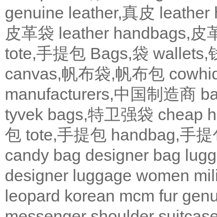
genuine leather,真皮
leath
皮革袋
leather handbags
tote,手提包
Bags,袋
wallets
canvas,帆布袋,帆布包
cowh
manufacturers,中国制造商
b
tyvek bags,特卫强袋
cheap
包
tote,手提包
handbag,手
candy bag
designer bag
lugg
designer
luggage
women
mil
leopard
korean
mcm
fur
genu
messenger
shoulder
suitcas