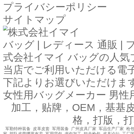
プライバシーポリシー
サイトマップ
バッグ | レディース 通販 
式会社イマイ バッグの人気
当店でご利用いただける電
下記よりお選びいただけま
女性用バッグメーカー 男性
加工，贴牌，OEM，基基
格，打版，打
军勤特种装备
皮革皮套
军用装备
广州皮具厂家
军品生产厂家
枪包
家
部队皮带哪里有卖
军用背包
书包加工
狙击枪包
皮具论坛
工厂