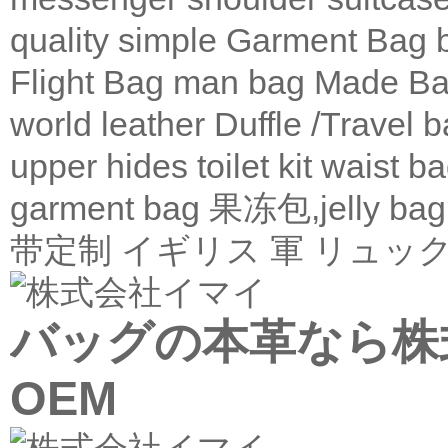
quality
simple
Garment Bag
Flight Bag
man bag
Made Ba
world leather
Duffle /Travel 
upper
hides
toilet kit
waist b
garment bag
果冻包,jelly bag
带定制
イギリス 軍 リュック
バッグの本革なら株式
OEM