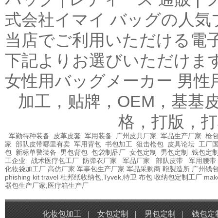
式会社イマイ バッグの人気
当店でご利用いただける電
下記よりお選びいただけま
女性用バッグメーカー 男性
加工，贴牌，OEM，基基
格，打版，打
军勤特种装备
皮革皮套
军用装备
广州皮具厂家
军品生产厂家
枪包
家
部队皮带哪里有卖
军用背包
书包加工
狙击枪包
皮具论坛
工厂
包
新标单警装备
男包背包
包袋制品厂
女包定制
男包定制
钱包定
工企业
战术医疗包工厂
防弹衣厂家
军品厂家
部队皮带
军用腰带
化妆袋加工厂
高仿厂家
军事包生产厂家
军品采购商
鞄製造所
广州钱
phishing kit
travel
杜邦纸收纳包,Tyvek,特卫
布包
收纳包定制工厂
mak
器包生产厂家,医疗箱生产厂
化妆包加工
|
女包定制
|
男包定制
|
钱包定