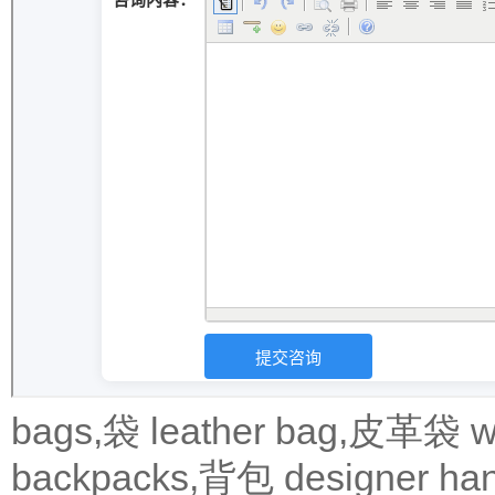
bags,袋
leather bag,皮革袋
w
backpacks,背包
designer 