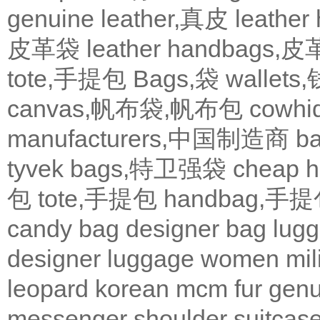
genuine leather,真皮
leath
皮革袋
leather handbags
tote,手提包
Bags,袋
wallets
canvas,帆布袋,帆布包
cowh
manufacturers,中国制造商
b
tyvek bags,特卫强袋
cheap
包
tote,手提包
handbag,手
candy bag
designer bag
lugg
designer
luggage
women
mil
leopard
korean
mcm
fur
genu
messenger
shoulder
suitcas